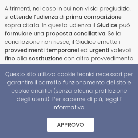
Altrimenti, nel caso in cui non vi sia pregiudizio,
si
attende
l’
udienza
di
prima
comparizione
sopra citata. In questa udienza il
Giudice
può
formulare
una
proposta
conciliativa
. Se la
conciliazione non riesce, il Giudice emette i
provvedimenti
temporanei
ed
urgenti
valevoli
fino
alla
sostituzione
con altro provvedimento
o
sentenza
.
Questo sito utilizza cookie tecnici necessari per
Spesso il cliente si preoccupa della
notifica
garantire il corretto funzionamento del sito e
del ricorso
, ossia del momento in cui il coniuge
cookie analitici (senza alcuna profilazione
verrà a conoscenza di quanto è stato scritto.
degli utenti). Per saperne di più, leggi l'
A questo punto il
difensore
tranquillizza
il
informativa
.
proprio cliente in vari modi, ad esempio
dicendogli che un accordo si può trovare
APPROVO
sempre, anche durante la prima
udienza
di