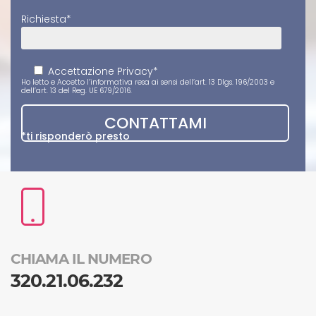
Richiesta*
Accettazione Privacy*
Ho letto e Accetto
l’informativa
resa ai sensi dell’art. 13 Dlgs. 196/2003 e
dell’art. 13 del Reg. UE 679/2016.
*ti risponderò presto
CHIAMA IL NUMERO
320.21.06.232